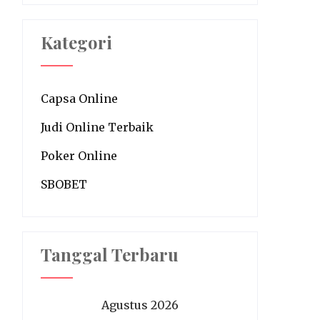
Kategori
Capsa Online
Judi Online Terbaik
Poker Online
SBOBET
Tanggal Terbaru
Agustus 2026