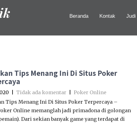
ik
Beranda
Kontak
Judi
an Tips Menang Ini Di Situs Poker
ercaya
2020
|
Tidak ada komentar
|
Poker Online
n Tips Menang Ini Di Situs Poker Terpercaya –
oker Online memanglah jadi primadona di golongan
pemain). Dari sekian banyak game yang terdapat di