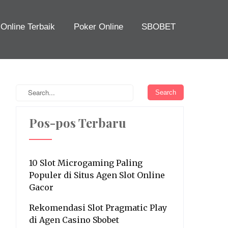
 Online Terbaik
Poker Online
SBOBET
Pos-pos Terbaru
10 Slot Microgaming Paling
Populer di Situs Agen Slot Online
Gacor
Rekomendasi Slot Pragmatic Play
di Agen Casino Sbobet