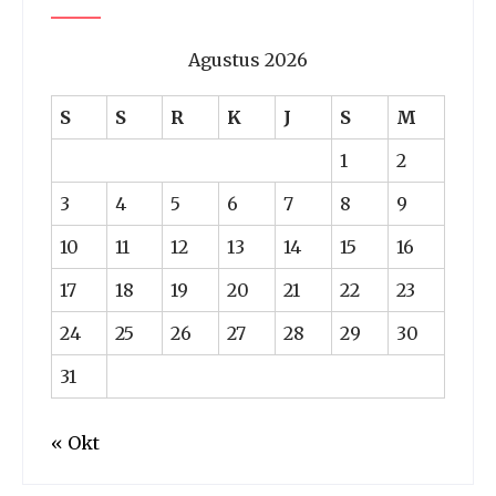
Agustus 2026
S
S
R
K
J
S
M
1
2
3
4
5
6
7
8
9
10
11
12
13
14
15
16
17
18
19
20
21
22
23
24
25
26
27
28
29
30
31
« Okt