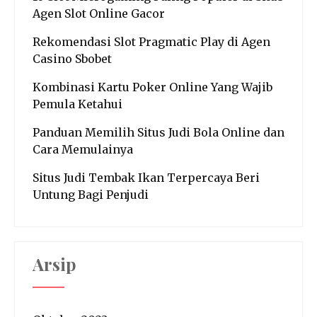
Agen Slot Online Gacor
Rekomendasi Slot Pragmatic Play di Agen
Casino Sbobet
Kombinasi Kartu Poker Online Yang Wajib
Pemula Ketahui
Panduan Memilih Situs Judi Bola Online dan
Cara Memulainya
Situs Judi Tembak Ikan Terpercaya Beri
Untung Bagi Penjudi
Arsip